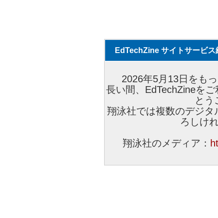
EdTechZine サイトサー
2026年5月13日をもっ
長い間、EdTechZin
とう
翔泳社では複数のデジタ
ろしけ
翔泳社のメディア：
h