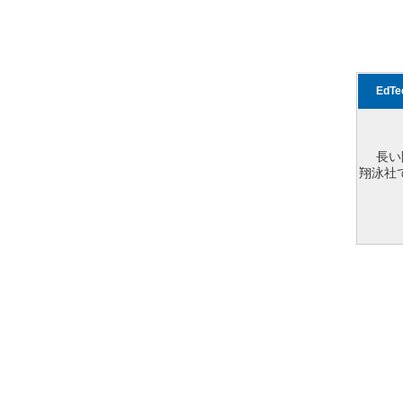
EdT
長い
翔泳社