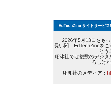
EdTechZine サイトサー
2026年5月13日をもっ
長い間、EdTechZin
とう
翔泳社では複数のデジタ
ろしけ
翔泳社のメディア：
h