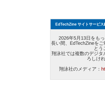
EdTechZine サイトサー
2026年5月13日をもっ
長い間、EdTechZin
とう
翔泳社では複数のデジタ
ろしけ
翔泳社のメディア：
h