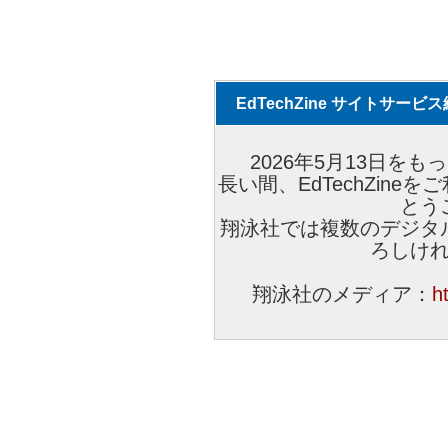
EdTechZine サイトサー
2026年5月13日をもっ
長い間、EdTechZin
とう
翔泳社では複数のデジタ
ろしけ
翔泳社のメディア：
h