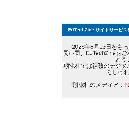
EdTechZine サイトサー
2026年5月13日をもっ
長い間、EdTechZin
とう
翔泳社では複数のデジタ
ろしけ
翔泳社のメディア：
h