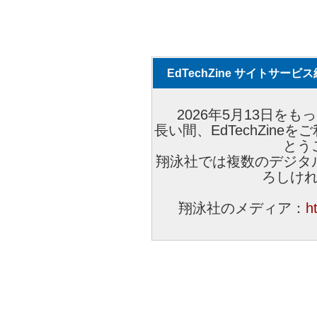
EdTechZine サイトサー
2026年5月13日をもっ
長い間、EdTechZin
とう
翔泳社では複数のデジタ
ろしけ
翔泳社のメディア：
h