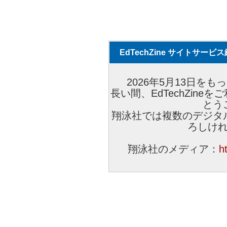
EdTechZine サイトサー
2026年5月13日をもっ
長い間、EdTechZin
とう
翔泳社では複数のデジタ
ろしけ
翔泳社のメディア：
h