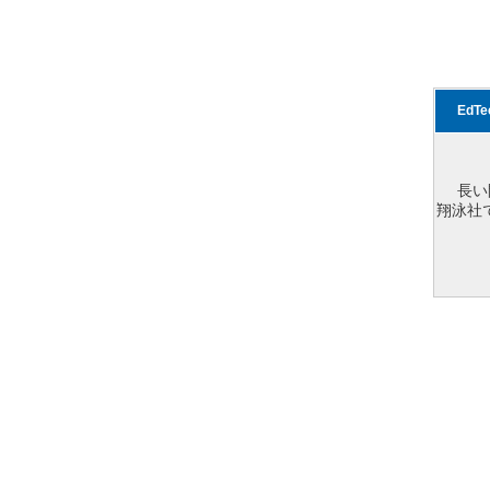
EdT
長い
翔泳社