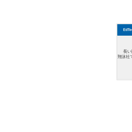
EdT
長い
翔泳社