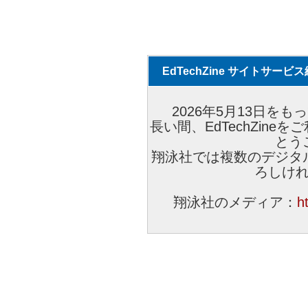
EdTechZine サイトサー
2026年5月13日をもっ
長い間、EdTechZin
とう
翔泳社では複数のデジタ
ろしけ
翔泳社のメディア：
h