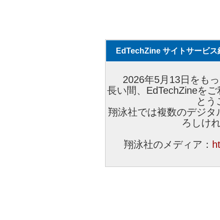
EdTechZine サイトサー
2026年5月13日をもっ
長い間、EdTechZin
とう
翔泳社では複数のデジタ
ろしけ
翔泳社のメディア：
h