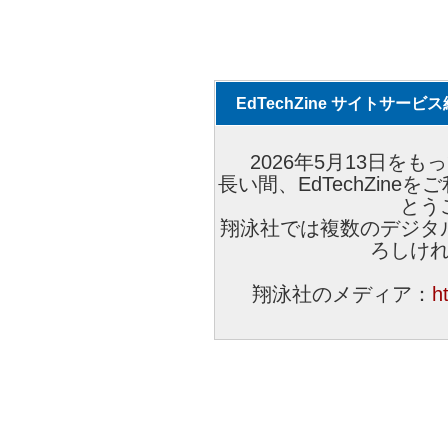
EdTechZine サイトサー
2026年5月13日をもっ
長い間、EdTechZin
とう
翔泳社では複数のデジタ
ろしけ
翔泳社のメディア：
h