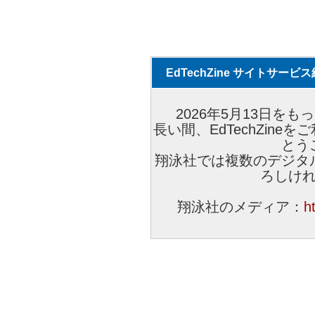
EdTechZine サイトサー
2026年5月13日をもっ
長い間、EdTechZin
とう
翔泳社では複数のデジタ
ろしけ
翔泳社のメディア：
h