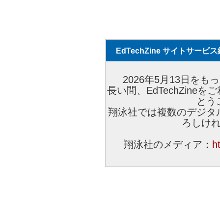
EdTechZine サイトサー
2026年5月13日をもっ
長い間、EdTechZin
とう
翔泳社では複数のデジタ
ろしけ
翔泳社のメディア：
h