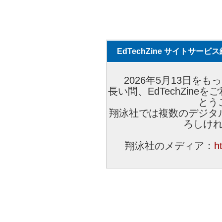
EdTechZine サイトサー
2026年5月13日をもっ
長い間、EdTechZin
とう
翔泳社では複数のデジタ
ろしけ
翔泳社のメディア：
h