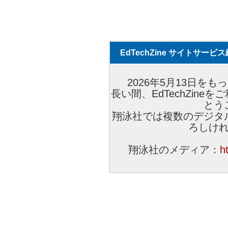
EdTechZine サイトサー
2026年5月13日をもっ
長い間、EdTechZin
とう
翔泳社では複数のデジタ
ろしけ
翔泳社のメディア：
h