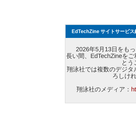
EdTechZine サイトサー
2026年5月13日をもっ
長い間、EdTechZin
とう
翔泳社では複数のデジタ
ろしけ
翔泳社のメディア：
h