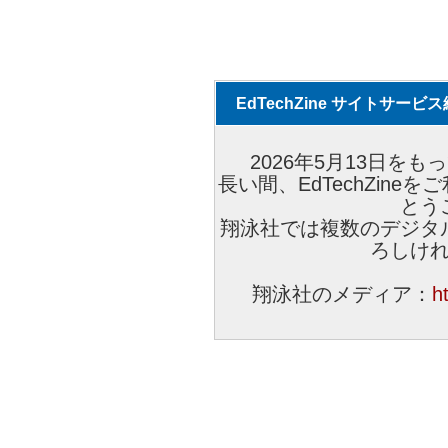
EdTechZine サイトサー
2026年5月13日をもっ
長い間、EdTechZin
とう
翔泳社では複数のデジタ
ろしけ
翔泳社のメディア：
h