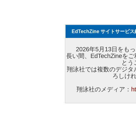
EdTechZine サイトサー
2026年5月13日をもっ
長い間、EdTechZin
とう
翔泳社では複数のデジタ
ろしけ
翔泳社のメディア：
h