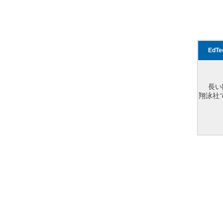
EdT
長い
翔泳社