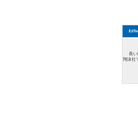
EdT
長い
翔泳社