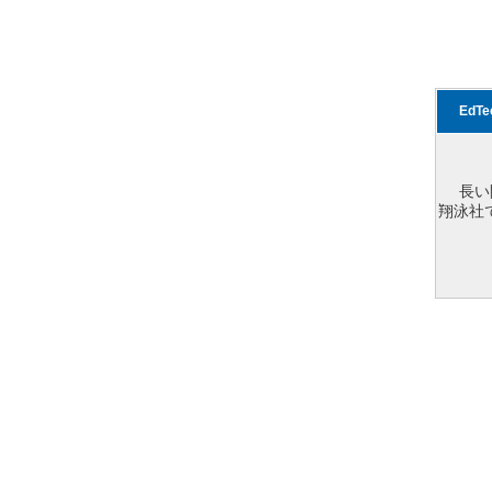
EdT
長い
翔泳社