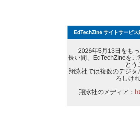
EdTechZine サイトサー
2026年5月13日をもっ
長い間、EdTechZin
とう
翔泳社では複数のデジタ
ろしけ
翔泳社のメディア：
h