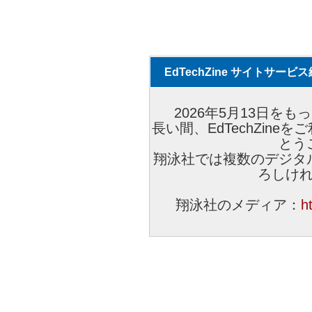
EdTechZine サイトサー
2026年5月13日をもっ
長い間、EdTechZin
とう
翔泳社では複数のデジタ
ろしけ
翔泳社のメディア：
h