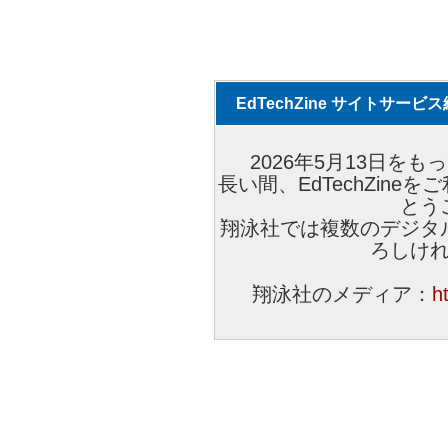
EdTechZine サイトサー
2026年5月13日をもっ
長い間、EdTechZin
とう
翔泳社では複数のデジタ
ろしけ
翔泳社のメディア：
h