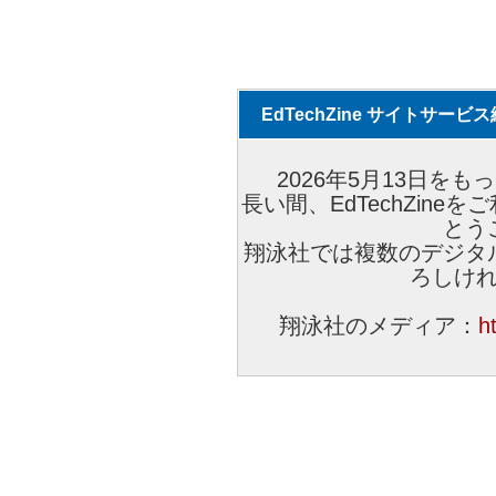
EdTechZine サイトサー
2026年5月13日をもっ
長い間、EdTechZin
とう
翔泳社では複数のデジタ
ろしけ
翔泳社のメディア：
h