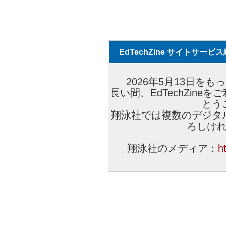
EdTechZine サイトサー
2026年5月13日をもっ
長い間、EdTechZin
とう
翔泳社では複数のデジタ
ろしけ
翔泳社のメディア：
h