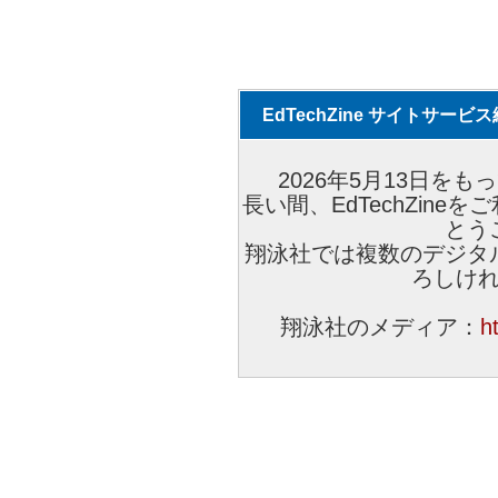
EdTechZine サイトサー
2026年5月13日をもっ
長い間、EdTechZin
とう
翔泳社では複数のデジタ
ろしけ
翔泳社のメディア：
h