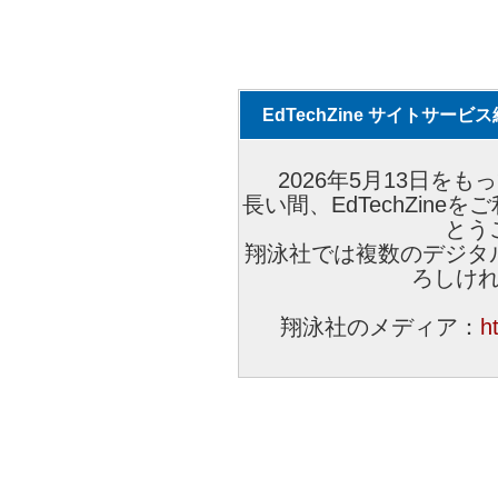
EdTechZine サイトサー
2026年5月13日をもっ
長い間、EdTechZin
とう
翔泳社では複数のデジタ
ろしけ
翔泳社のメディア：
h