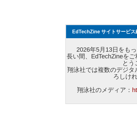
EdTechZine サイトサー
2026年5月13日をもっ
長い間、EdTechZin
とう
翔泳社では複数のデジタ
ろしけ
翔泳社のメディア：
h