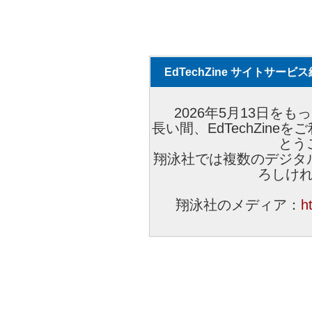
EdTechZine サイトサー
2026年5月13日をもっ
長い間、EdTechZin
とう
翔泳社では複数のデジタ
ろしけ
翔泳社のメディア：
h