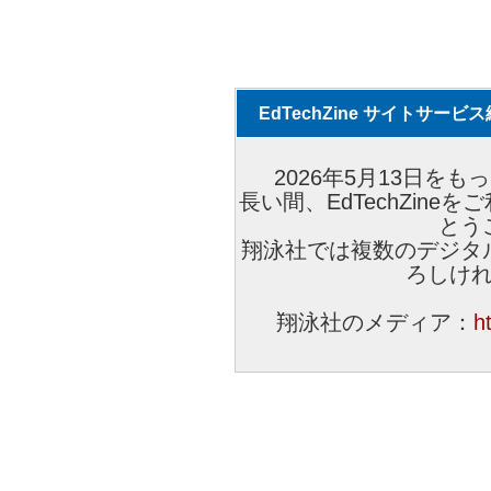
EdTechZine サイトサー
2026年5月13日をもっ
長い間、EdTechZin
とう
翔泳社では複数のデジタ
ろしけ
翔泳社のメディア：
h