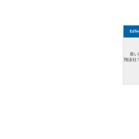
EdT
長い
翔泳社