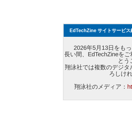
EdTechZine サイトサー
2026年5月13日をもっ
長い間、EdTechZin
とう
翔泳社では複数のデジタ
ろしけ
翔泳社のメディア：
h