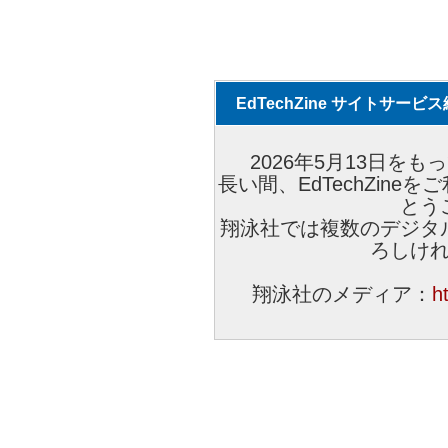
EdTechZine サイトサー
2026年5月13日をもっ
長い間、EdTechZin
とう
翔泳社では複数のデジタ
ろしけ
翔泳社のメディア：
h