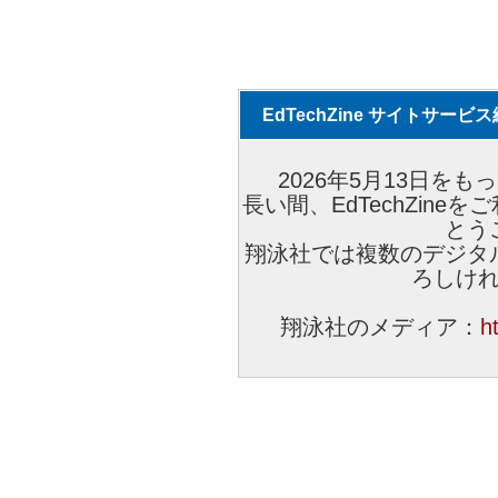
EdTechZine サイトサー
2026年5月13日をもっ
長い間、EdTechZin
とう
翔泳社では複数のデジタ
ろしけ
翔泳社のメディア：
h