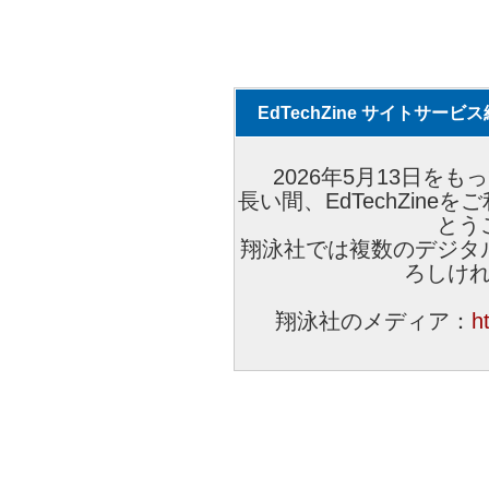
EdTechZine サイトサー
2026年5月13日をもっ
長い間、EdTechZin
とう
翔泳社では複数のデジタ
ろしけ
翔泳社のメディア：
h