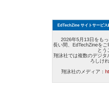
EdTechZine サイトサー
2026年5月13日をもっ
長い間、EdTechZin
とう
翔泳社では複数のデジタ
ろしけ
翔泳社のメディア：
h