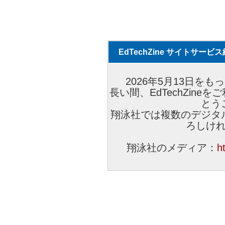
EdTechZine サイトサー
2026年5月13日をもっ
長い間、EdTechZin
とう
翔泳社では複数のデジタ
ろしけ
翔泳社のメディア：
h