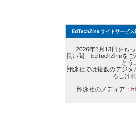
EdTechZine サイトサー
2026年5月13日をもっ
長い間、EdTechZin
とう
翔泳社では複数のデジタ
ろしけ
翔泳社のメディア：
h