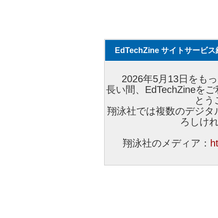
EdTechZine サイトサー
2026年5月13日をもっ
長い間、EdTechZin
とう
翔泳社では複数のデジタ
ろしけ
翔泳社のメディア：
h