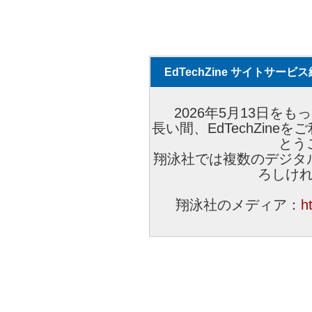
EdTechZine サイトサー
2026年5月13日をもっ
長い間、EdTechZin
とう
翔泳社では複数のデジタ
ろしけ
翔泳社のメディア：
h