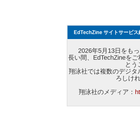
EdTechZine サイトサー
2026年5月13日をもっ
長い間、EdTechZin
とう
翔泳社では複数のデジタ
ろしけ
翔泳社のメディア：
h