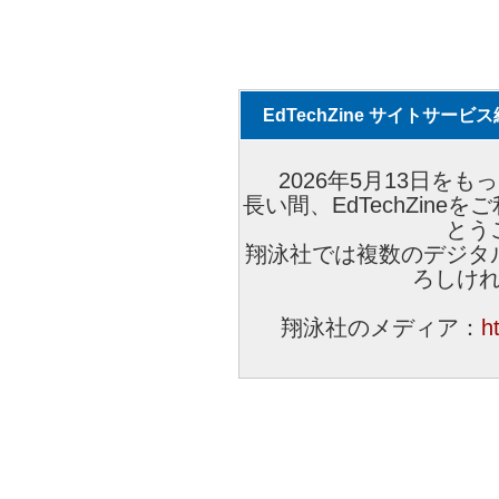
EdTechZine サイトサー
2026年5月13日をもっ
長い間、EdTechZin
とう
翔泳社では複数のデジタ
ろしけ
翔泳社のメディア：
h