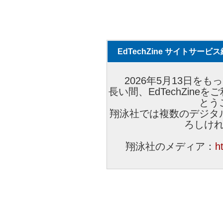
EdTechZine サイトサー
2026年5月13日をもっ
長い間、EdTechZin
とう
翔泳社では複数のデジタ
ろしけ
翔泳社のメディア：
h