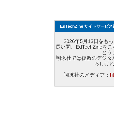
EdTechZine サイトサー
2026年5月13日をもっ
長い間、EdTechZin
とう
翔泳社では複数のデジタ
ろしけ
翔泳社のメディア：
h