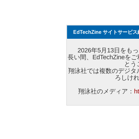
EdTechZine サイトサー
2026年5月13日をもっ
長い間、EdTechZin
とう
翔泳社では複数のデジタ
ろしけ
翔泳社のメディア：
h