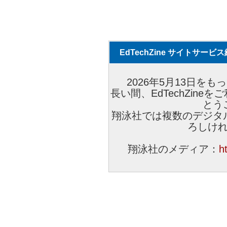
EdTechZine サイトサー
2026年5月13日をもっ
長い間、EdTechZin
とう
翔泳社では複数のデジタ
ろしけ
翔泳社のメディア：
h