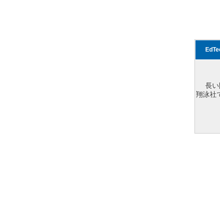
EdT
長い
翔泳社